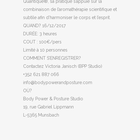
Quantique®, sa pratique s’appuie sur la
combinaison de l’aromathérapie scientifique et
subtile afin d’harmoniser le corps et l’esprit.
QUAND? 16/12/2017
DURÉE: 3 heures
COUT : 100€/pers
Limité à 10 personnes
COMMENT S’ENREGISTRER?
Contactez Victoria Janisch (BPP Studio)
+352 621 887 066
info@bodypowerandposture.c
om
OÙ?
Body Power & Posture Studio
19, rue Gabriel Lippmann
L-5365 Munsbach