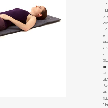
Don
TE
21.
20
Der
ein
die
Gr
ke
(S
pre
KO
BE
Pe
AN
621
* E