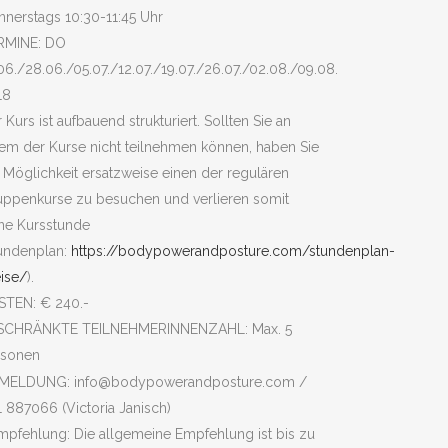
nerstags 10:30-11:45 Uhr
RMINE: DO
06./28.06./05.07./12.07./19.07./26.07./02.08./09.08.
18
 Kurs ist aufbauend strukturiert. Sollten Sie an
em der Kurse nicht teilnehmen können, haben Sie
 Möglichkeit ersatzweise einen der regulären
uppenkurse zu besuchen und verlieren somit
ine Kursstunde
tundenplan:
https://bodypowerandposture.com/stundenplan-
ise/
).
STEN: € 240.-
SCHRÄNKTE TEILNEHMERINNENZAHL: Max. 5
rsonen
MELDUNG: info@bodypowerandposture.com /
 887066 (Victoria Janisch)
mpfehlung: Die allgemeine Empfehlung ist bis zu