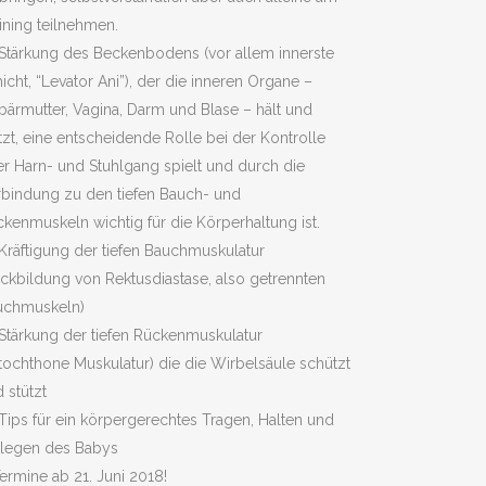
ining teilnehmen.
Stärkung des Beckenbodens (vor allem innerste
icht, “Levator Ani”), der die inneren Organe –
ärmutter, Vagina, Darm und Blase – hält und
tzt, eine entscheidende Rolle bei der Kontrolle
r Harn- und Stuhlgang spielt und durch die
rbindung zu den tiefen Bauch- und
kenmuskeln wichtig für die Körperhaltung ist.
Kräftigung der tiefen Bauchmuskulatur
ckbildung von Rektusdiastase, also getrennten
uchmuskeln)
Stärkung der tiefen Rückenmuskulatur
tochthone Muskulatur) die die Wirbelsäule schützt
 stützt
Tips für ein körpergerechtes Tragen, Halten und
nlegen des Babys
ermine ab 21. Juni 2018!