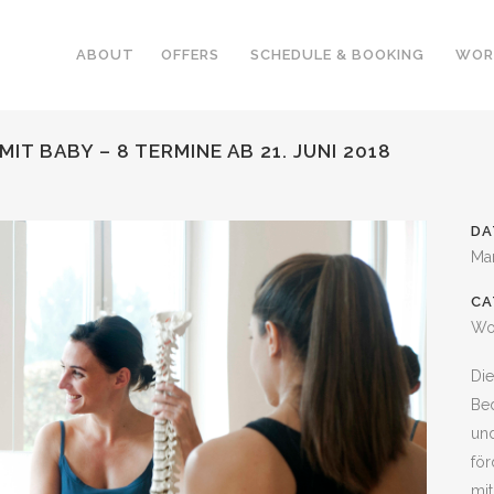
ABOUT
OFFERS
SCHEDULE & BOOKING
WOR
 BABY – 8 TERMINE AB 21. JUNI 2018
DA
Ma
CA
Wo
Die
Be
un
för
mit