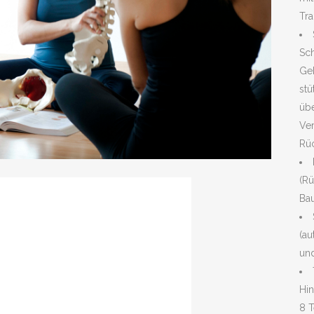
Tra
Sch
Geb
stü
übe
Ve
Rüc
(Rü
Ba
(au
und
Hi
8 T