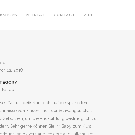
KSHOPS
RETREAT
CONTACT
/ DE
TE
rch 12, 2018
TEGORY
rkshop
ser Cantienica®-Kurs geht auf die speziellen
dürfnisse von Frauen nach der Schwangerschaft
d Geburt ein, um die Rückbildung bestmöglich zu
dern.
Sehr gerne können Sie ihr Baby zum Kurs
bringen, selbstverständlich aber auch alleine am