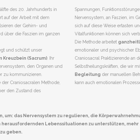
älfte des 20. Jahrhunderts in
Spannungen, Funktionsstörungen
t auf der Arbeit mit dem
Nervensystem, an Faszien, im 
ulsieren der Gehirn- und
sich auf diese Weise ertasten 
rd über die Faszien im ganzen
Vitalfunktionen können sich verb
Die Methode arbeitet
g
anzheitl
egt und schützt unser
emotionaler und psychischer Ebe
m Kreuzbein (Sacrum)
. Ihr
Craniosacral Praktizierende an
Nervensystem, den Organen und
Selbstheilungskräften, die wir m
er zu kommunizieren.
Begleitung
der manuellen Beh
 der Craniosacralen Methode,
kann auch emotionalen Prozesse
über den Zustand des
.
sein, um: das Nervensystem zu regulieren, die Körperwahrnehm
n herausfordernden Lebenssituationen zu unterstützen, mehr R
 zu geben.