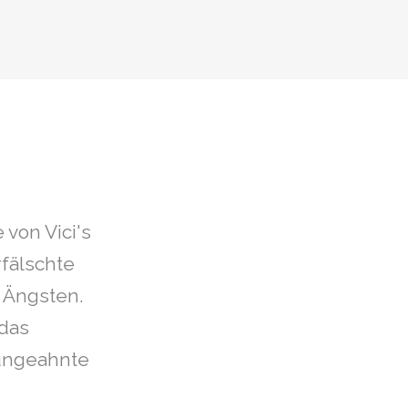
 von Vici's
fälschte
 Ängsten.
 das
 ungeahnte